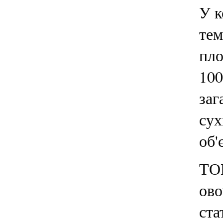
У к
тем
пло
100
заг
сух
об'
ТОВ
ово
ста