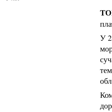
ТО
пла
У 2
мор
суч
тем
обл
Ком
дор