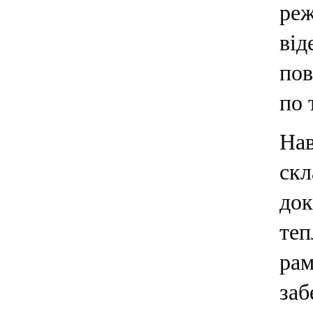
реж
від
пов
по 
Нав
скл
док
теп
рам
заб